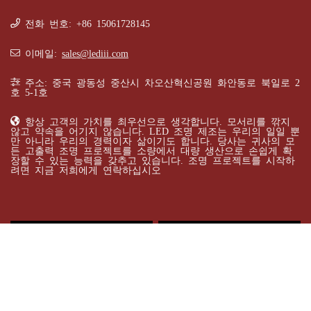
전화 번호: +86 15061728145
이메일:
sales@lediii.com
주소: 중국 광동성 중산시 차오산혁신공원 화안동로 북일로 2
호 5-1호
항상 고객의 가치를 최우선으로 생각합니다. 모서리를 깎지
않고 약속을 어기지 않습니다. LED 조명 제조는 우리의 일일 뿐
만 아니라 우리의 경력이자 삶이기도 합니다. 당사는 귀사의 모
든 고출력 조명 프로젝트를 소량에서 대량 생산으로 손쉽게 확
장할 수 있는 능력을 갖추고 있습니다. 조명 프로젝트를 시작하
려면 지금 저희에게 연락하십시오
라이트 마크
범주
10w
15w
20w
25w
30w
35w
40w
45w
50w
60w
65w
70w
75w
80w