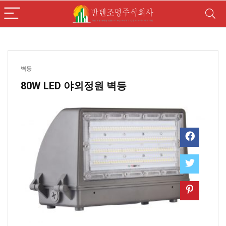
벽등
80W LED 야외정원 벽등