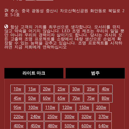
주소: 중국 광동성 중산시 차오산혁신공원 화안동로 북일로 2
호 5-1호
항상 고객의 가치를 최우선으로 생각합니다. 모서리를 깎지
않고 약속을 어기지 않습니다. LED 조명 제조는 우리의 일일 뿐
만 아니라 우리의 경력이자 삶이기도 합니다. 당사는 귀사의 모
든 고출력 조명 프로젝트를 소량에서 대량 생산으로 손쉽게 확
장할 수 있는 능력을 갖추고 있습니다. 조명 프로젝트를 시작하
려면 지금 저희에게 연락하십시오
라이트 마크
범주
10w
15w
20w
25w
30w
35w
40w
45w
50w
60w
65w
70w
75w
80w
95w
100w
110w
120w
150w
200w
220w
240w
250w
300w
320w
370w
400w
450w
480w
500w
600w
640w